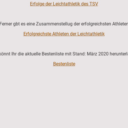
Erfolge der Leichtathletik des TSV
Ferner gbt es eine Zusammenstellug der erfolgreichsten Athlete
Erfolgreichste Athleten der Leichtathletik
könnt Ihr die aktuelle Bestenliste mit Stand: März 2020 herunter
Bestenliste
Leichtathletik
Abteilungen
Blog
rklärung
Impressum
TSV 1921 Oberreitnau e.V.