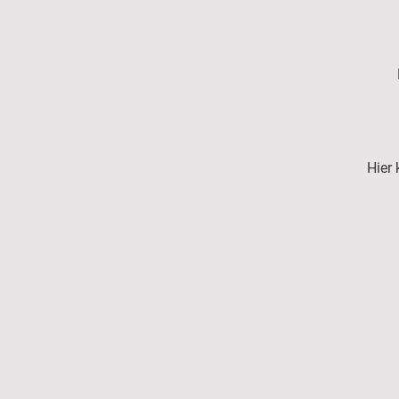
Hier 
Home
Verein
Fußball
Downloads/Infos
Datenschutze