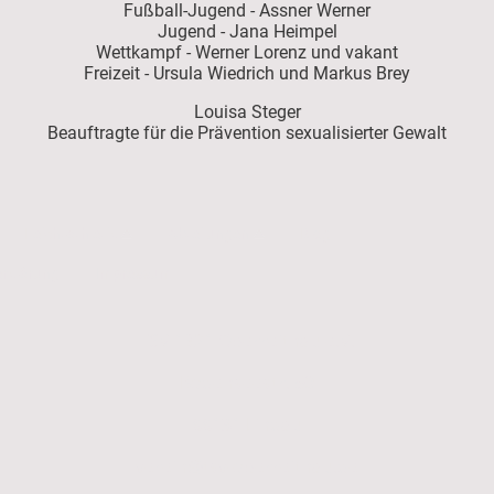
Fußball-Jugend - Assner Werner
Jugend - Jana Heimpel
Wettkampf - Werner Lorenz und vakant
Freizeit - Ursula Wiedrich und Markus Brey
Louisa Steger
Beauftragte für die Prävention sexualisierter Gewalt
Leichtathletik
Abteilungen
Blog
rklärung
Impressum
TSV 1921 Oberreitnau e.V.
Bodenseestr. 50
88131 Lindau
verein@tsv-oberreitnau.de